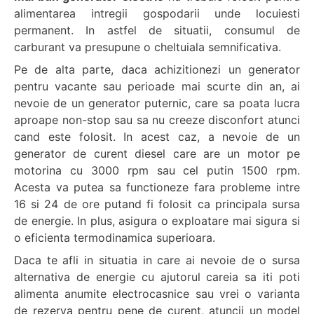
alimentarea intregii gospodarii unde locuiesti
permanent. In astfel de situatii, consumul de
carburant va presupune o cheltuiala semnificativa.
Pe de alta parte, daca achizitionezi un generator
pentru vacante sau perioade mai scurte din an, ai
nevoie de un generator puternic, care sa poata lucra
aproape non-stop sau sa nu creeze disconfort atunci
cand este folosit. In acest caz, a nevoie de un
generator de curent diesel care are un motor pe
motorina cu 3000 rpm sau cel putin 1500 rpm.
Acesta va putea sa functioneze fara probleme intre
16 si 24 de ore putand fi folosit ca principala sursa
de energie. In plus, asigura o exploatare mai sigura si
o eficienta termodinamica superioara.
Daca te afli in situatia in care ai nevoie de o sursa
alternativa de energie cu ajutorul careia sa iti poti
alimenta anumite electrocasnice sau vrei o varianta
de rezerva pentru pene de curent, atuncii un model