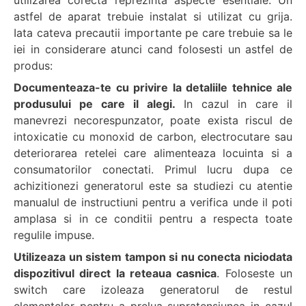
utilizarea corecta reprezinta aspecte esentiale. Un
astfel de aparat trebuie instalat si utilizat cu grija.
Iata cateva precautii importante pe care trebuie sa le
iei in considerare atunci cand folosesti un astfel de
produs:
Documenteaza-te cu privire la detaliile tehnice ale
produsului pe care il alegi.
In cazul in care il
manevrezi necorespunzator, poate exista riscul de
intoxicatie cu monoxid de carbon, electrocutare sau
deteriorarea retelei care alimenteaza locuinta si a
consumatorilor conectati. Primul lucru dupa ce
achizitionezi generatorul este sa studiezi cu atentie
manualul de instructiuni pentru a verifica unde il poti
amplasa si in ce conditii pentru a respecta toate
regulile impuse.
Utilizeaza un sistem tampon
si nu conecta niciodata
dispozitivul direct la reteaua casnica
. Foloseste un
switch care izoleaza generatorul de restul