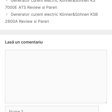
Generator curent electric Könner&Söhnen KS
în
7000E ATS Review si Pareri
articol
Generator curent electric Könner&Söhnen KSB
2800А Review si Pareri
Lasă un comentariu
Comentariu
Nume