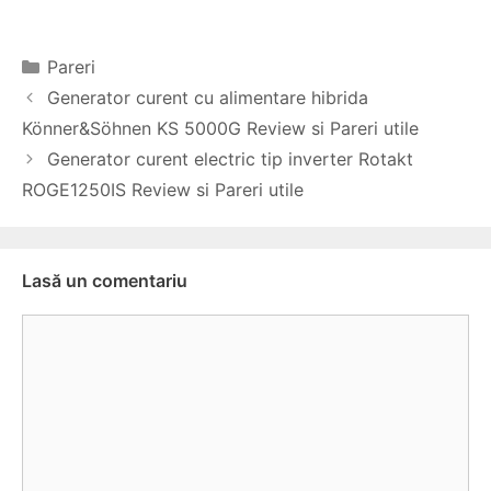
Categorii
Pareri
Navigare
Generator curent cu alimentare hibrida
în
Könner&Söhnen KS 5000G Review si Pareri utile
articol
Generator curent electric tip inverter Rotakt
ROGE1250IS Review si Pareri utile
Lasă un comentariu
Comentariu