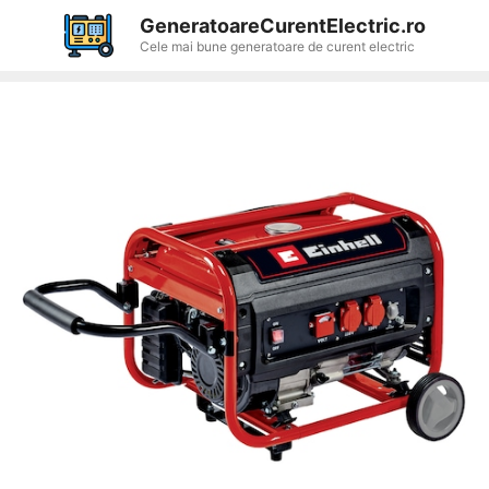
Sari
GeneratoareCurentElectric.ro
la
Cele mai bune generatoare de curent electric
conținut