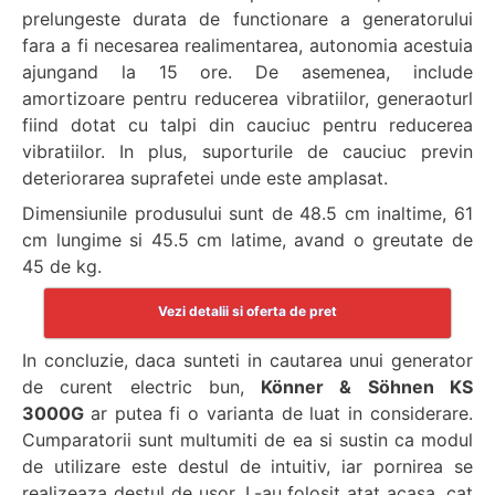
prelungeste durata de functionare a generatorului
fara a fi necesarea realimentarea, autonomia acestuia
ajungand la 15 ore. De asemenea, include
amortizoare pentru reducerea vibratiilor, generaoturl
fiind dotat cu talpi din cauciuc pentru reducerea
vibratiilor. In plus, suporturile de cauciuc previn
deteriorarea suprafetei unde este amplasat.
Dimensiunile produsului sunt de 48.5 cm inaltime, 61
cm lungime si 45.5 cm latime, avand o greutate de
45 de kg.
Vezi detalii si oferta de pret
In concluzie, daca sunteti in cautarea unui generator
de curent electric bun,
Könner & Söhnen KS
3000G
ar putea fi o varianta de luat in considerare.
Cumparatorii sunt multumiti de ea si sustin ca modul
de utilizare este destul de intuitiv, iar pornirea se
realizeaza destul de usor. L-au folosit atat acasa, cat