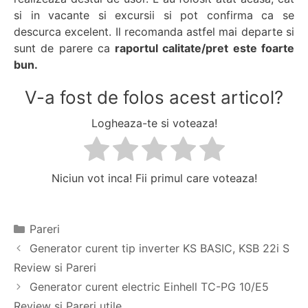
si in vacante si excursii si pot confirma ca se
descurca excelent. Il recomanda astfel mai departe si
sunt de parere ca
raportul calitate/pret este foarte
bun.
V-a fost de folos acest articol?
Logheaza-te si voteaza!
Niciun vot inca! Fii primul care voteaza!
Categorii
Pareri
Navigare
Generator curent tip inverter KS BASIC, KSB 22i S
în
Review si Pareri
articol
Generator curent electric Einhell TC-PG 10/E5
Review si Pareri utile