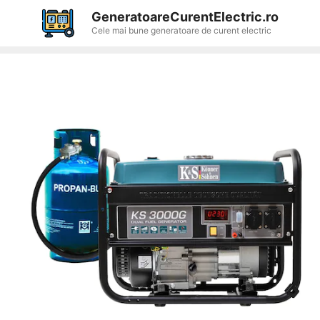
Sari
GeneratoareCurentElectric.ro
la
Cele mai bune generatoare de curent electric
conținut