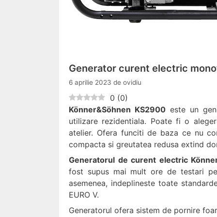
Generator curent electric mon
6 aprilie 2023
de
ovidiu
0
(
0
)
Könner&Söhnen KS2900
este un gene
utilizare rezidentiala. Poate fi o aleg
atelier. Ofera funciti de baza ce nu c
compacta si greutatea redusa extind dom
Generatorul de curent electric Kön
fost supus mai mult ore de testari pe 
asemenea, indeplineste toate standarde
EURO V.
Generatorul ofera sistem de pornire foar