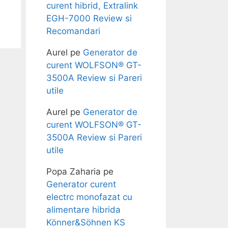
curent hibrid, Extralink
EGH-7000 Review si
Recomandari
Aurel
pe
Generator de
curent WOLFSON® GT-
3500A Review si Pareri
utile
Aurel
pe
Generator de
curent WOLFSON® GT-
3500A Review si Pareri
utile
Popa Zaharia
pe
Generator curent
electrc monofazat cu
alimentare hibrida
Könner&Söhnen KS