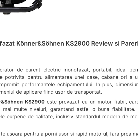
ofazat Könner&Söhnen KS2900 Review si Parer
rator de curent electric monofazat, portabil, ideal pen
ere potrivita pentru alimentarea unei case, cabane ori a u
ompromit performantele echipamentului. In plus, dimensiu
eniul de aplicare fiind usor de transportat.
ner&Söhnen KS2900
este prevazut cu un motor fiabil, car
mai multe niveluri, garantand astfel o buna fiabilitate.
le eurpene de calitate, inclusiv standardul modern de me
te usoara pentru a porni usor si rapid motorul, fara prea m