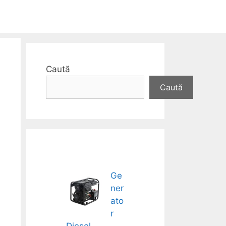
Caută
Caută
Ge
ner
ato
r