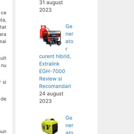
31 august
2023
 ce
ta,
Ge
tat
ner
ara
mai
ato
r
curent hibrid,
ult
Extralink
 nu
EGH-7000
Review si
 si
Recomandari
24 august
 de
2023
Ge
ner
bun
ato