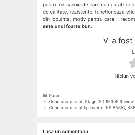
pentru uz casnic de care cumparatorii au
de calitate, rezistente, functioneaza efi
din locuinta, motiv pentru care il rec
este unul foarte bun.
V-a fost 
L
Niciun vo
Categorii
Pareri
Navigare
Generator curent, Stager FD 6500E Review si
în
Generator curent tip inverter KS BASIC, KSB
articol
Lasă un comentariu