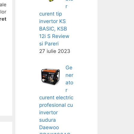
ale
r
lor
curent tip
ret
invertor KS
BASIC, KSB
12i S Review
si Pareri
27 iulie 2023
Ge
ner
ato
r
curent electric
profesional cu
invertor
sudura
Daewoo