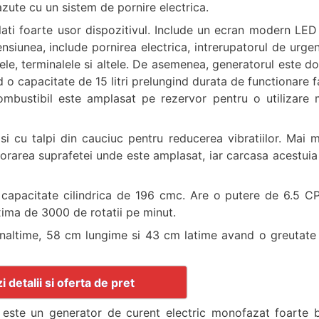
zute cu un sistem de pornire electrica.
ati foarte usor dispozitivul. Include un ecran modern LED
nsiunea, include pornirea electrica, intrerupatorul de urgen
nele, terminalele si altele. De asemenea, generatorul este do
 o capacitate de 15 litri prelungind durata de functionare f
combustibil este amplasat pe rezervor pentru o utilizare 
si cu talpi din cauciuc pentru reducerea vibratiilor. Mai m
iorarea suprafetei unde este amplasat, iar carcasa acestuia
 capacitate cilindrica de 196 cmc. Are o putere de 6.5 CP
xima de 3000 de rotatii pe minut.
inaltime, 58 cm lungime si 43 cm latime avand o greutate
i detalii si oferta de pret
0
este un generator de curent electric monofazat foarte 