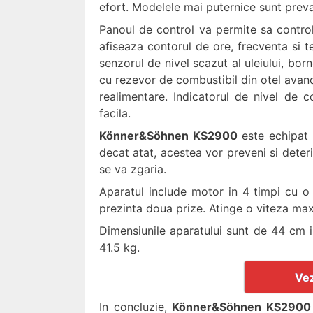
efort. Modelele mai puternice sunt preva
Panoul de control va permite sa control
afiseaza contorul de ore, frecventa si te
senzorul de nivel scazut al uleiului, bor
cu rezevor de combustibil din otel avand
realimentare. Indicatorul de nivel de 
facila.
Könner&Söhnen KS2900
este echipat 
decat atat, acestea vor preveni si deter
se va zgaria.
Aparatul include motor in 4 timpi cu o
prezinta doua prize. Atinge o viteza ma
Dimensiunile aparatului sunt de 44 cm 
41.5 kg.
Vez
In concluzie,
Könner&Söhnen KS290