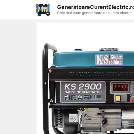
Sari
GeneratoareCurentElectric.r
la
Cele mai bune generatoare de curent electric
conținut