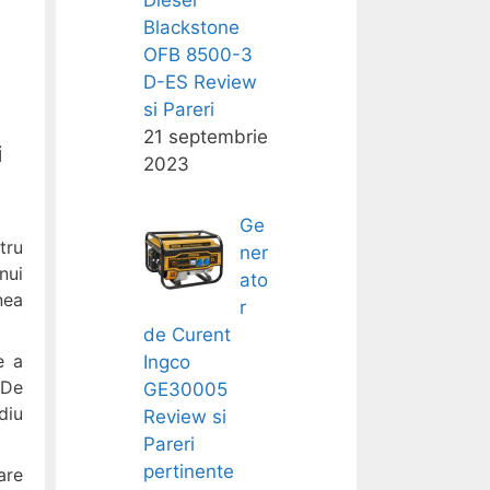
Diesel
Blackstone
OFB 8500-3
D-ES Review
si Pareri
21 septembrie
i
2023
Ge
tru
ner
nui
ato
nea
r
de Curent
e a
Ingco
 De
GE30005
diu
Review si
Pareri
pertinente
are