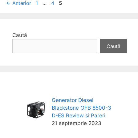
Navigare
Pagina
Pagina
Pagina
←
Anterior
1
…
4
5
în
articol
Caută
Caută
Generator Diesel
Blackstone OFB 8500-3
D-ES Review si Pareri
21 septembrie 2023