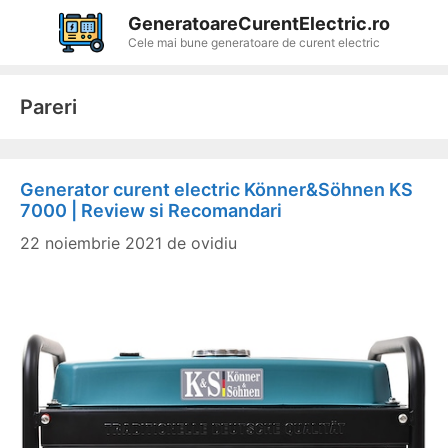
Sari
GeneratoareCurentElectric.ro
la
Cele mai bune generatoare de curent electric
conținut
Pareri
Generator curent electric Könner&Söhnen KS
7000 | Review si Recomandari
22 noiembrie 2021
de
ovidiu