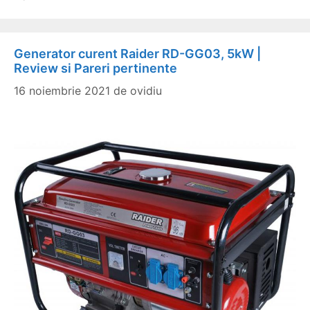
Generator curent Raider RD-GG03, 5kW |
Review si Pareri pertinente
16 noiembrie 2021
de
ovidiu